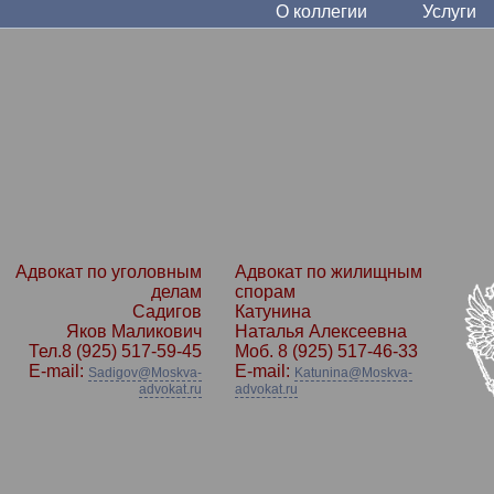
О коллегии
Услуги
Адвокат по уголовным
Адвокат по жилищным
делам
спорам
Садигов
Катунина
Яков Маликович
Наталья Алексеевна
Тел.
8 (925) 517-59-45
Моб.
8 (925) 517-46-33
E-mail:
E-mail:
Sadigov@Moskva-
Katunina@Moskva-
advokat.ru
advokat.ru