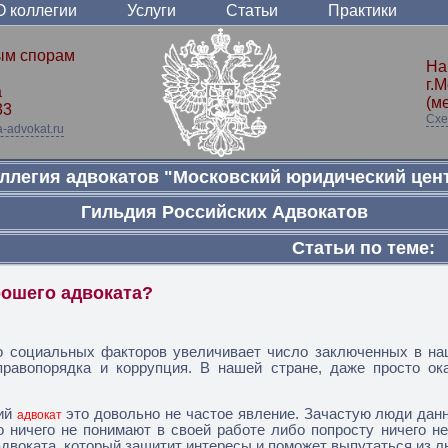
О коллегии
Услуги
Статьи
Практики
ым спорам
На
г.
а
(м
33
Схе
-advokat.ru
ллегия адвокатов "Московский юридический цен
Гильдия Российских Адвокатов
Статьи по теме:
рошего адвоката?
о социальных факторов увеличивает число заключенных в наш
правопорядка и коррупция. В нашей стране, даже просто ок
ий
это довольно не частое явление. Зачастую люди дан
адвокат
 ничего не понимают в своей работе либо попросту ничего не
двоката, который защитит интересы и поможет выпутаться из л