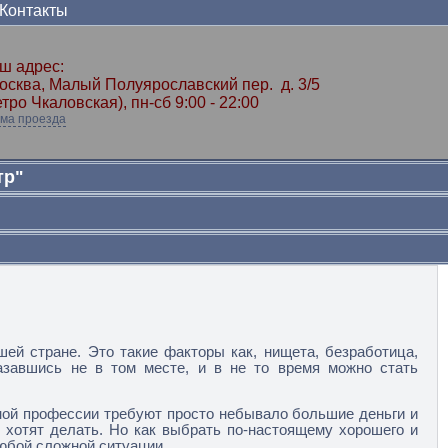
Контакты
ш адрес:
Москва, Малый Полуярославский пер. д. 3/5
етро Чкаловская), пн-сб 9:00 - 22:00
ма проезда
тр"
ей стране. Это такие факторы как, нищета, безработица,
азавшись не в том месте, и в не то время можно стать
ной профессии требуют просто небывало большие деньги и
 хотят делать. Но как выбрать по-настоящему хорошего и
юбой сложной ситуации.