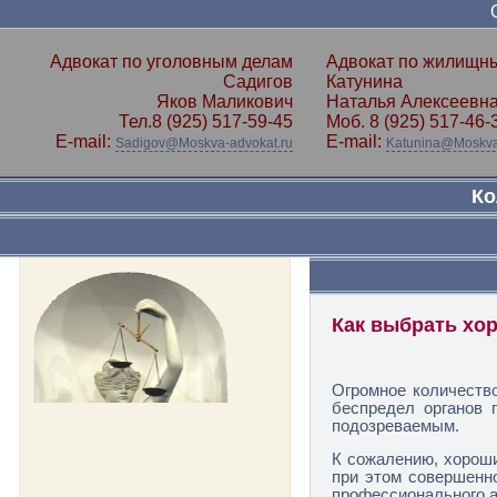
Адвокат по уголовным делам
Адвокат по жилищн
Садигов
Катунина
Яков Маликович
Наталья Алексеевн
Тел.
8 (925) 517-59-45
Моб.
8 (925) 517-46-
E-mail:
E-mail:
Sadigov@Moskva-advokat.ru
Katunina@Moskva
Ко
Как выбрать хо
Огромное количеств
беспредел органов 
подозреваемым.
К сожалению, хорош
при этом совершенно
профессионального а